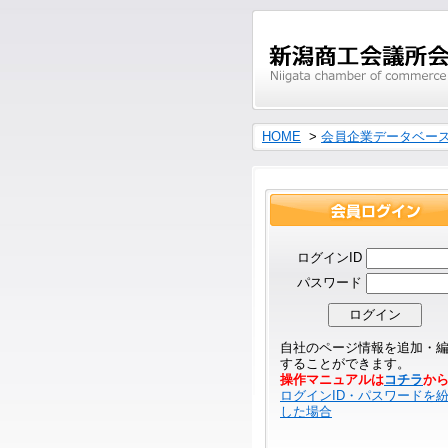
HOME
>
会員企業データベー
ログインID
パスワード
自社のページ情報を追加・
することができます。
操作マニュアルは
コチラ
か
ログインID・パスワードを
した場合