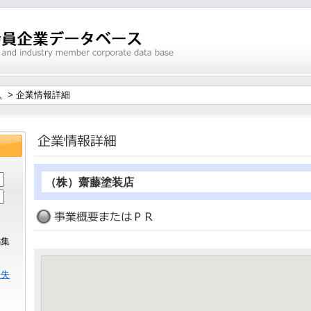
ス
> 企業情報詳細
（株）齋藤塗装店
編集
ら
紛失