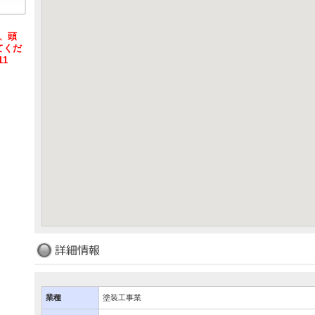
は、頭
てくだ
11
業種
塗装工事業