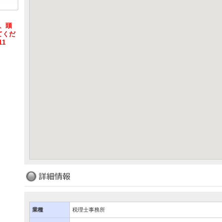
は、頭
てくだ
11
業種
税理士事務所