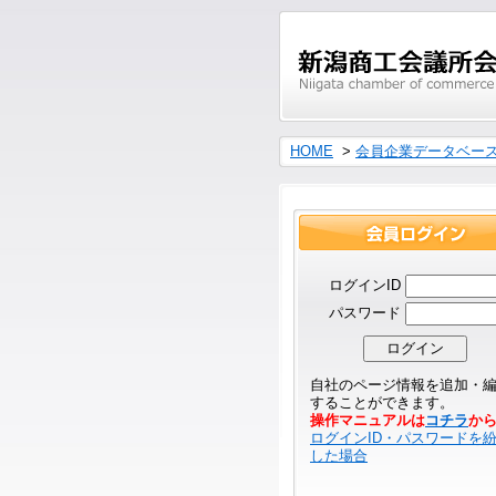
HOME
>
会員企業データベー
ログインID
パスワード
自社のページ情報を追加・
することができます。
操作マニュアルは
コチラ
か
ログインID・パスワードを
した場合