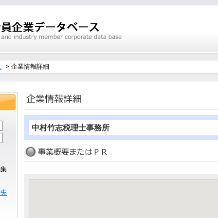
ス
> 企業情報詳細
中村竹志税理士事務所
編集
ら
紛失